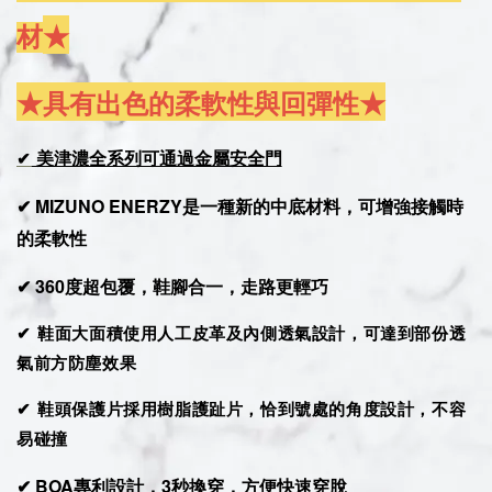
材
★
★具有出色的柔軟性與回彈性
★
美津濃全系列可通過金屬安全門
✔
✔ MIZUNO ENERZY是一種新的中底材料，可增強接觸時
的柔軟性
✔ 360度超包覆，鞋腳合一，走路更輕巧
✔ 鞋面大面積使用人工皮革及內側透氣設計，可達到部份透
氣前方防塵效果
✔ 鞋頭保護片採用樹脂護趾片，恰到號處的角度設計，不容
易碰撞
✔ BOA專利設計，3秒換穿，方便快速穿脫