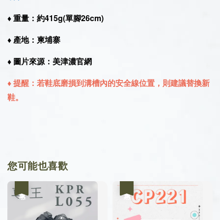
♦︎ 重量：約415g(單腳26cm)
♦︎ 產地：柬埔寨
♦︎ 圖片來源：美津濃官網
♦︎ 提醒：若鞋底磨損到溝槽內的安全線位置，則建議替換新
鞋。
您可能也喜歡
優惠
優惠