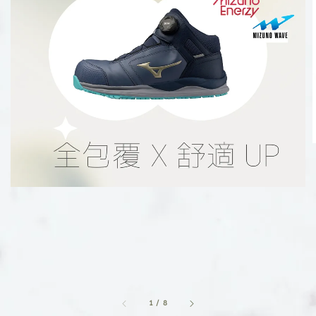
1
/
8