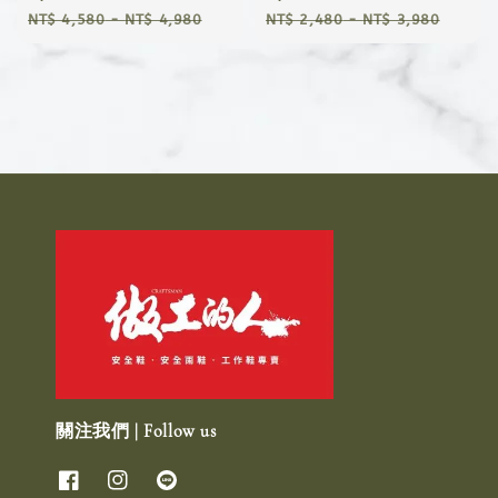
Regular
Regular
NT$ 4,580
-
NT$ 4,980
NT$ 2,480
-
NT$ 3,980
price
price
關注我們 | Follow us