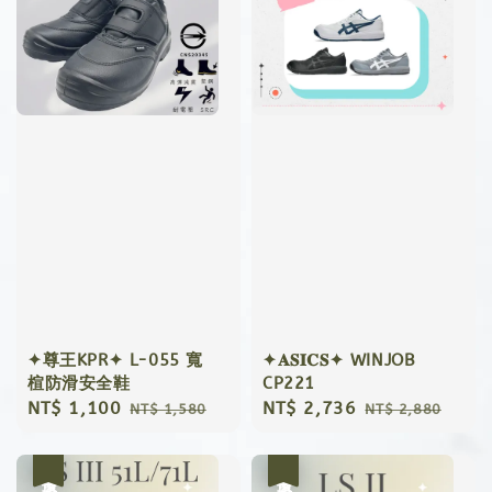
✦尊王KPR✦ L-055 寬
✦𝐀𝐒𝐈𝐂𝐒✦ WINJOB
楦防滑安全鞋
CP221
Sale
NT$ 1,100
Regular
Sale
NT$ 2,736
Regular
NT$ 1,580
NT$ 2,880
price
price
price
price
優惠
優惠