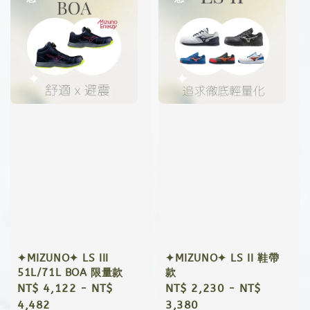
✦MIZUNO✦ LS III
✦MIZUNO✦ LS II 鞋帶
51L/71L BOA 限量款
款
Sale
NT$ 4,122
-
NT$
Sale
NT$ 2,230
-
NT$
price
4,482
price
3,380