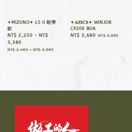
✦MIZUNO✦ LS II 鞋帶
✦𝐀𝐒𝐈𝐂𝐒✦ WINJOB
款
CP209 BOA
Sale
NT$ 2,230
-
NT$
Sale
NT$ 3,680
Regular
NT$ 3,880
price
3,380
price
price
Regular
NT$ 2,480
-
NT$ 3,980
price