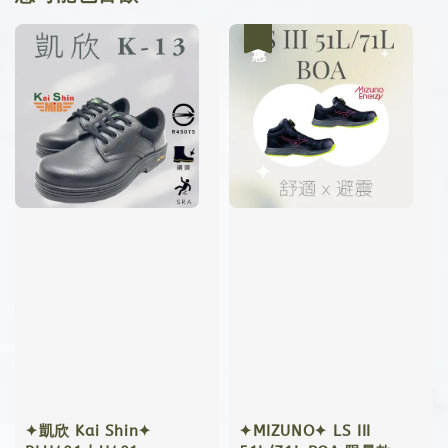
優惠
✦凱欣 Kai Shin✦
✦MIZUNO✦ LS III