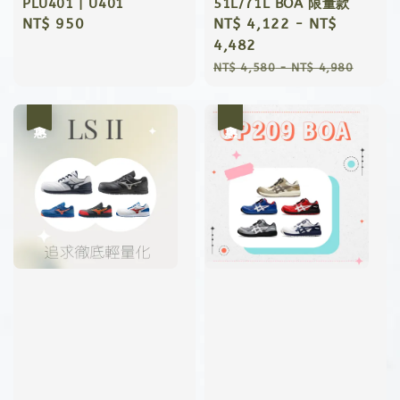
PLU401 | U401
51L/71L BOA 限量款
Regular
NT$ 950
Sale
NT$ 4,122
-
NT$
price
price
4,482
Regular
NT$ 4,580
-
NT$ 4,980
price
優惠
優惠