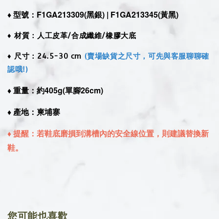
♦︎ 型號：F1GA213309(黑銀) |
F1GA213345(黃黑)
♦︎ 材質：人工皮革/合成纖維/橡膠大底
♦︎ 尺寸：24.5-30 cm
(賣場缺貨之尺寸，可先與客服聊聊確
認哦!)
♦︎ 重量：約405g(單腳26cm)
♦︎ 產地：柬埔寨
♦︎ 提醒：若鞋底磨損到溝槽內的安全線位置，則建議替換新
鞋。
您可能也喜歡