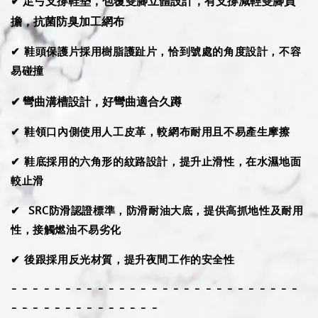
✔ 足弓支撐鞋墊，
包覆雙腳立體設計
，
有支撐減輕雙腳負
擔，抗菌防臭加工網布
✔ 鞋頭保護片採用樹脂護趾片，恰到號處的角度設計，不容
易碰撞
✔ 彎曲溝槽設計，好彎曲適合久蹲
✔ 鞋領口內側使用人工皮革，較網布耐用且不易產生摩擦
✔ 鞋底採用的六角形的紋路設計，提升止滑性，在水濕地面
較止滑
✔ SRC防滑認證標準，防滑耐油大底，提供高抓地性及耐用
性，接觸燃油不易劣化
✔ 後跟採用反光材質，提升夜間工作的安全性
- - - - - - - - - - - - - - - - - - - - - - - - - - -
- - - - - - - - - - - - - -