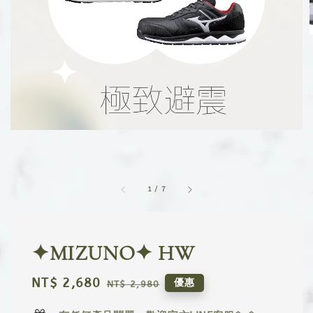
1
/
7
✦MIZUNO✦ HW
Sale
NT$ 2,680
Regular
優惠
NT$ 2,980
price
price