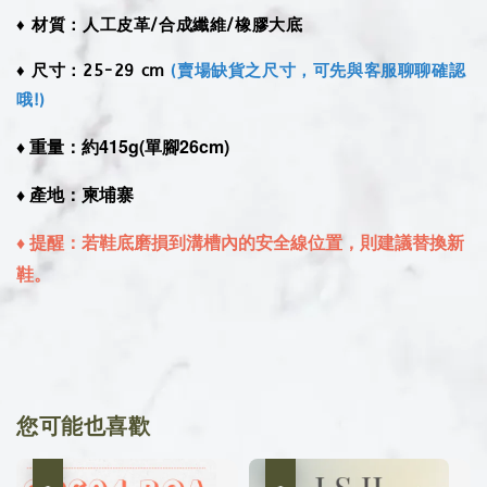
♦︎ 材質：人工皮革/合成纖維/橡膠大底
♦︎ 尺寸：25-29 cm
(賣場缺貨之尺寸，可先與客服聊聊確認
哦!)
♦︎ 重量：約415g(單腳26cm)
♦︎ 產地：柬埔寨
♦︎ 提醒：若鞋底磨損到溝槽內的安全線位置，則建議替換新
鞋。
您可能也喜歡
優惠
優惠