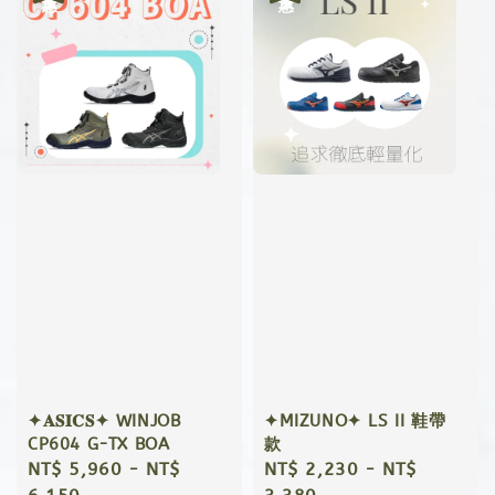
✦𝐀𝐒𝐈𝐂𝐒✦ WINJOB
✦MIZUNO✦ LS II 鞋帶
CP604 G-TX BOA
款
Sale
NT$ 5,960
-
NT$
Sale
NT$ 2,230
-
NT$