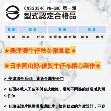
★
★美津濃牛仔秋冬限量款
★日本岡山縣-優質牛仔布精心製作
★
美津濃全系列可通過金屬安全門
✔
✔ 鞋面搭載人工皮革與合成纖維，透氣不悶熱的舒適感及耐
久性佳
✔ 鞋頭保護片採用樹脂護趾片，恰到號處的角度設計，不容