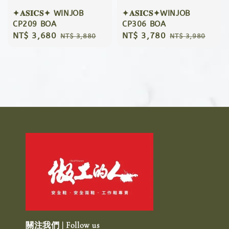
✦𝐀𝐒𝐈𝐂𝐒✦ WINJOB
✦𝐀𝐒𝐈𝐂𝐒✦WINJOB
CP209 BOA
CP306 BOA
Sale
NT$ 3,680
Regular
Sale
NT$ 3,780
Regular
NT$ 3,880
NT$ 3,980
price
price
price
price
關注我們 | Follow us