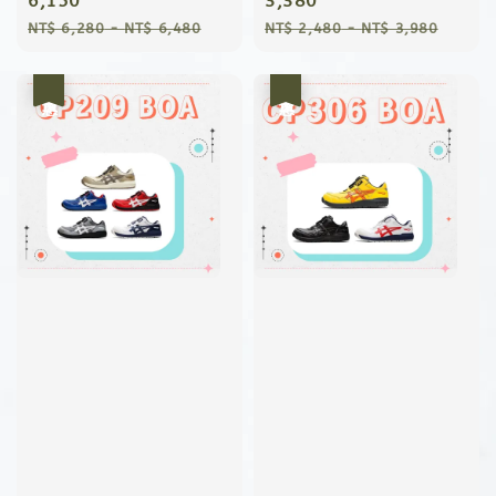
price
6,150
price
3,380
Regular
Regular
NT$ 6,280
-
NT$ 6,480
NT$ 2,480
-
NT$ 3,980
price
price
優惠
優惠