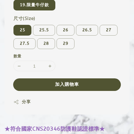
19.限量牛仔款
尺寸(Size)
25
25.5
26
26.5
27
27.5
28
29
數量
加入購物車
分享
★符合國家CNS20346防護鞋認證標準★