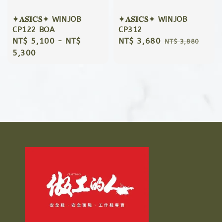
✦𝐀𝐒𝐈𝐂𝐒✦ WINJOB
✦𝐀𝐒𝐈𝐂𝐒✦ WINJOB
CP122 BOA
CP312
Regular
NT$ 5,100
-
NT$
Sale
NT$ 3,680
Regular
NT$ 3,880
price
5,300
price
price