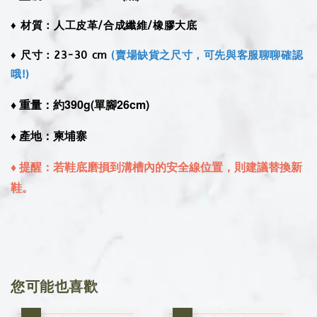
♦︎ 材質：人工皮革/合成纖維/橡膠大底
♦︎ 尺寸：23-30 cm
(賣場缺貨之尺寸，可先與客服聊聊確認
哦!)
♦︎ 重量：約390g(單腳26cm)
♦︎ 產地：柬埔寨
♦︎ 提醒：若鞋底磨損到溝槽內的安全線位置，則建議替換新
鞋。
您可能也喜歡
優惠
優惠