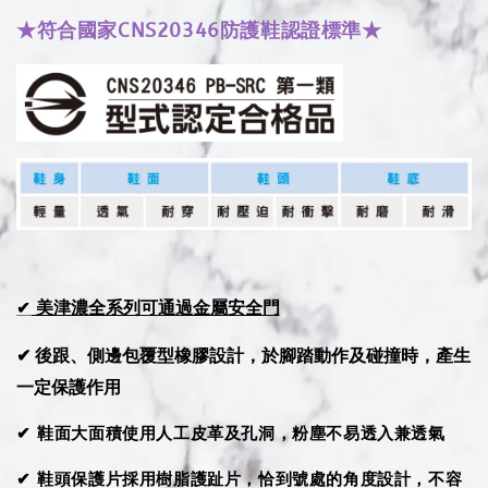
★符合國家CNS20346防護鞋認證標準★
美津濃全系列可通過金屬安全門
✔
✔ 後跟、側邊包覆型橡膠設計，於腳踏動作及碰撞時，產生
一定保護作用
✔ 鞋面大面積使用人工皮革及孔洞，粉塵不易透入兼透氣
✔ 鞋頭保護片採用樹脂護趾片，恰到號處的角度設計，不容