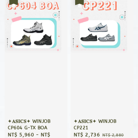
✦𝐀𝐒𝐈𝐂𝐒✦ WINJOB
✦𝐀𝐒𝐈𝐂𝐒✦ WINJOB
CP604 G-TX BOA
CP221
Sale
NT$ 5,960
-
NT$
Sale
NT$ 2,736
Regular
NT$ 2,880