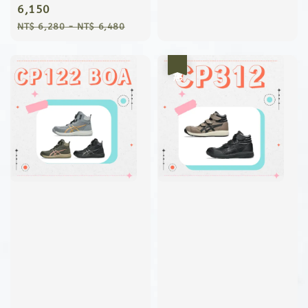
price
6,150
price
price
Regular
NT$ 6,280
-
NT$ 6,480
price
優惠